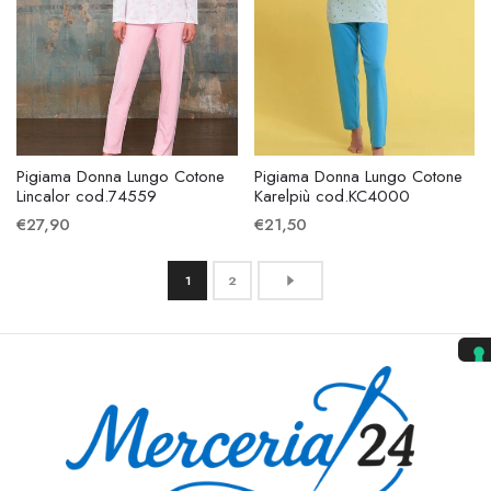
Pigiama Donna Lungo Cotone
Pigiama Donna Lungo Cotone
Lincalor cod.74559
Karelpiù cod.KC4000
€27,90
€21,50
1
2