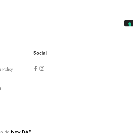
Social
e Policy
i
zato da
New DAF
.