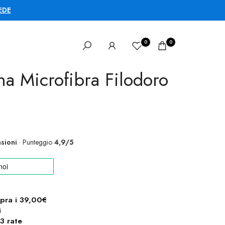
EDE
0
0
na Microfibra Filodoro
sioni
· Punteggio
4,9/5
opra i 39,00€
i
3 rate