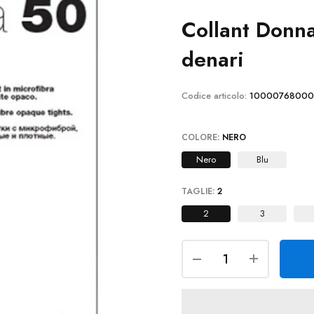
Collant Donna
denari
Codice articolo:
10000768000
COLORE:
NERO
Nero
Blu
TAGLIE:
2
2
3