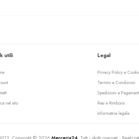
k utili
Legal
me
Privacy Policy e Cooki
ount
Termini e Condizioni
atti
Spedizioni e Pagament
ca nel sito
Resi e Rimborsi
Informativa legale
0012. Copyright © 2026
Merceria24
. Tutti i diritti riservati - Realiz