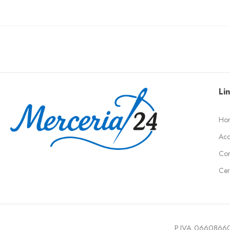
Lin
Ho
Acc
Cont
Cer
P.IVA 0660866